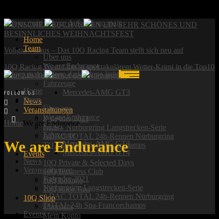
News:
WÜNSCHEN EUCH ALLEN EIN SEHR SCHÖNES UND
BESINNLICHES WEIHNACHTSFEST
Home
Team
Vollgas voraus – Das 10Q Racing Team stellt sich neu auf
Über uns
We are Endurance
10Q Racing Team fährt in spektakulärem Wetter-Krimi in die Top10
Fahrer
beim 24h-Rennen auf dem Nürburgring
Fahrzeuge
Home
Mercedes-AMG GT3
FOLLOW US:
Team
News
Über uns
Veranstaltungen
We are Endurance
Kalender 2021
Home
We are Endurance
Fahrer
NLS – Nürburgring Langstrecken-Serie
Fahrzeuge
ADAC TOTAL 24h-Rennen Nürburgring
We are Endurance
Mercedes-AMG GT3
TOTAL 24h Spa-Francorchamps
Mercedes-AMG GT4
Events
News
10Q Private & Selected Days
Veranstaltungen
10Q Business Club
Kalender 2021
10Q Lounge
Nürburgring Langstrecken-Serie
10Q Race Taxi
ADAC TOTAL 24h-Rennen Nürburgring
10Q Shop
TOTAL 24h Spa-Francorchamps
Übersicht
Events
Mein Konto