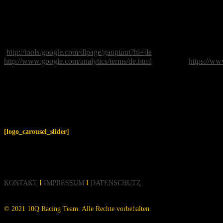
gekürzt. Im Auftrag des Betreibers dieser Website wird Google dies
weitere mit der Websitenutzung und der Internetnutzung verbundene 
Adresse wird nicht mit anderen Daten von Google zusammengeführt. S
darauf hin, dass Sie in diesem Fall gegebenenfalls nicht sämtliche 
auf Ihre Nutzung der Website bezogenen Daten (inkl. Ihrer IP-Adres
(
http://tools.google.com/dlpage/gaoptout?hl=de
) verfügbare Browser-
http://www.google.com/analytics/terms/de.html
bzw. unter
https://www
Wir weisen Sie darauf hin, dass auf dieser Website Google Analytic
[logo_carousel_slider]
KONTAKT
I
IMPRESSUM
I
DATENSCHUTZ
© 2021 10Q Racing Team. Alle Rechte vorbehalten.