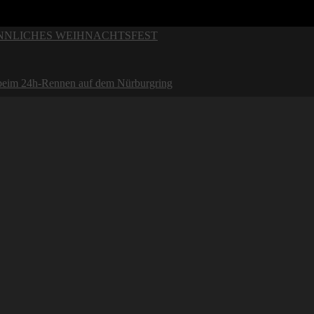
INNLICHES WEIHNACHTSFEST
 beim 24h-Rennen auf dem Nürburgring