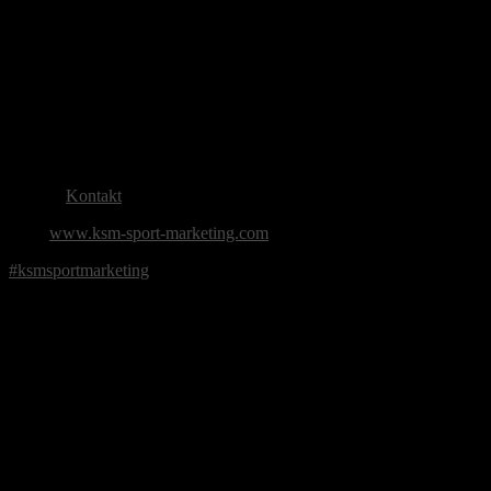
UMSETZUNG
KSM SPORT MARKETING // WIR LEBEN DIE WERTE DES S
Bodelschwingh Str. 5
D-28217 Bremen
Tel: +49 (0) 421 68529707
Fax: +49 (0) 421 68529708
E-Mail:
Kontakt
Web:
www.ksm-sport-marketing.com
#ksmsportmarketing
BILDNACHWEIS
// © Gruppe C
// © 10Q Racing Team
// © Frozenspeed
// © KSM SPORT MARKETING – llustrationen
// © Mercedes-AMG GmbH
HAFTUNG FÜR INHALTE