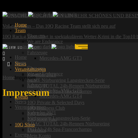
News:
WÜNSCHEN EUCH ALLEN EIN SEHR SCHÖNES UND BES
Home
Vollgas voraus – Das 10Q Racing Team stellt sich neu auf
Team
Über uns
10Q Racing Team fährt in spektakulärem Wetter-Krimi in die Top10
We are Endurance
Fahrer
FOLLOW US:
Fahrzeuge
Home
Mercedes-AMG GT3
Team
News
Über uns
Veranstaltungen
We are Endurance
Kalender 2021
Home
Impressum
Fahrer
NLS – Nürburgring Langstrecken-Serie
Fahrzeuge
ADAC TOTAL 24h-Rennen Nürburgring
Impressum
Mercedes-AMG GT3
TOTAL 24h Spa-Francorchamps
Mercedes-AMG GT4
Events
News
10Q Private & Selected Days
Veranstaltungen
10Q Business Club
Kalender 2021
10Q Lounge
Nürburgring Langstrecken-Serie
10Q Race Taxi
ADAC TOTAL 24h-Rennen Nürburgring
10Q Shop
TOTAL 24h Spa-Francorchamps
Übersicht
Events
Mein Konto