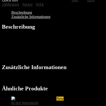
Quick info
SKU:
10Q_2021_08001
Category:
Neu
Tags:
2020
-
24hRennen
-
Sticker
-
WAE
Beschreibung
Zusätzliche Informationen
Beschreibung
Perfekt für alle Motorsport-Fans: Unser WE ARE ENDURANCE
Sticker.
Zusätzliche Informationen
Gewicht
0,3 kg
Ähnliche Produkte
New
In den Warenkorb