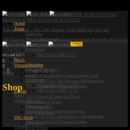
News:
WÜNSCHEN EUCH ALLEN EIN SEHR SCHÖNES UND
BESINNLICHES WEIHNACHTSFEST
Home
Team
Vollgas voraus – Das 10Q Racing Team stellt sich neu auf
Über uns
We are Endurance
10Q Racing Team fährt in spektakulärem Wetter-Krimi in die Top10
Fahrer
beim 24h-Rennen auf dem Nürburgring
Fahrzeuge
Home
Mercedes-AMG GT3
FOLLOW US:
Team
News
Über uns
Veranstaltungen
We are Endurance
Kalender 2021
Home
STICKER – W.A.E
Fahrer
NLS – Nürburgring Langstrecken-Serie
Fahrzeuge
ADAC TOTAL 24h-Rennen Nürburgring
Shop
Mercedes-AMG GT3
TOTAL 24h Spa-Francorchamps
Mercedes-AMG GT4
Events
News
10Q Private & Selected Days
Veranstaltungen
10Q Business Club
Kalender 2021
10Q Lounge
Nürburgring Langstrecken-Serie
10Q Race Taxi
ADAC TOTAL 24h-Rennen Nürburgring
10Q Shop
TOTAL 24h Spa-Francorchamps
Übersicht
Events
Mein Konto