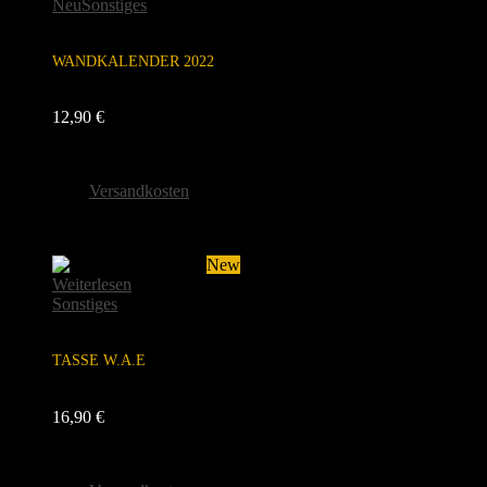
Neu
Sonstiges
WANDKALENDER 2022
12,90
€
inkl. 19 % MwSt.
zzgl.
Versandkosten
Lieferzeit:
1-2 Tage
Sold
New
Weiterlesen
Sonstiges
TASSE W.A.E
16,90
€
inkl. 19 % MwSt.