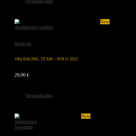
zzgl.
Versandkosten
Lieferzeit:
5-7 Werktage
Sold
New
Ausführung wählen
Dieses Produkt weist mehrere Varianten
auf. Die Optionen können auf der Produktseite gewählt
werden
Neu
Polo
10Q RACING TEAM – POLO 2022
29,90
€
inkl. MwSt.
zzgl.
Versandkosten
Lieferzeit:
2 Wochen
Sold
New
Weiterlesen
Sonstiges