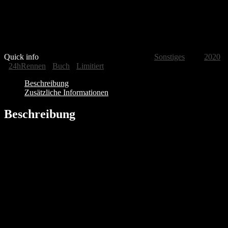
– Format 235 x 315 m
Lieferzeit:
5-7 Werktage
Nicht vorrätig
Quick info
SKU:
10Q_2021_02001
Category:
Sonstiges
Tags:
2020
-
24hRennen
-
Buch
-
Limitiert
Beschreibung
Zusätzliche Informationen
Beschreibung
Ab sofort können Motorsport-Anhänger für sich oder ihre Lieben
unser 10Q Racing Team Buch bestellen.
Es war diesmal ein anderes 24h-Rennen: Aufgrund der späteren
Jahreszeit zeigte die Eifel ihre „kalte Schulter“ und hielt viel Regen
bereit. Wegen der Corona-Vorschriften durften nur zehn Helfer pro
Fahrzeug und nur wenige Zuschauer auf den Tribünen des Grand-
Prix-Kurses live vor Ort sein. So mussten die Fahrer die
Nordschleife im Dunkeln ohne „Streckenbeleuchtung“ durch die
Lagerfeuer der Fans meistern. Auch wenn es mit 97 Startern das
zweikleinste Starterfeld nach 1976 gab, war das Geschehen an der