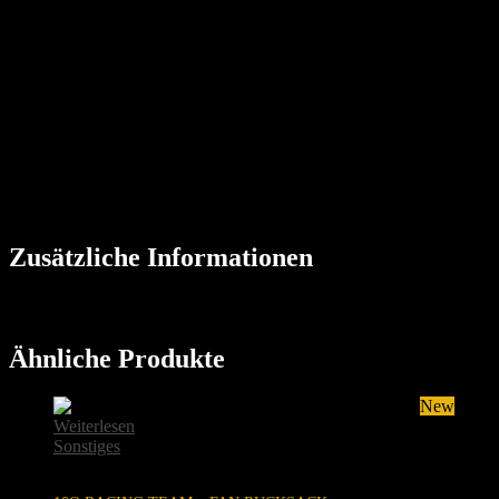
Gesamtspitze sowie in einigen Klassen sehr spannend und
abwechslungsreich.
Wer im Motorsport-Tempo bestellt, darf sich über einen kostenlosen
Bonus freuen: Die jeweils ersten 10 Bestellungen des 10Q Racing
Team-Buches 2020 erhalten eine von den Fahrern original signierte
Autogrammkarte.
Zusätzliche Informationen
Gewicht
0,8 kg
Ähnliche Produkte
Sold
New
Weiterlesen
Sonstiges