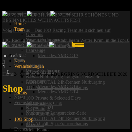
News:
WÜNSCHEN EUCH ALLEN EIN SEHR SCHÖNES UND
BESINNLICHES WEIHNACHTSFEST
Home
Team
Vollgas voraus – Das 10Q Racing Team stellt sich neu auf
Über uns
We are Endurance
10Q Racing Team fährt in spektakulärem Wetter-Krimi in die Top10
Fahrer
beim 24h-Rennen auf dem Nürburgring
Fahrzeuge
Home
Mercedes-AMG GT3
FOLLOW US:
Team
News
Über uns
Veranstaltungen
We are Endurance
Kalender 2021
Home
24 STUNDEN NÜRBURGRING NORDSCHLEIFE 2020
Fahrer
NLS – Nürburgring Langstrecken-Serie
Fahrzeuge
ADAC TOTAL 24h-Rennen Nürburgring
Shop
Mercedes-AMG GT3
TOTAL 24h Spa-Francorchamps
Mercedes-AMG GT4
Events
News
10Q Private & Selected Days
Veranstaltungen
10Q Business Club
Kalender 2021
10Q Lounge
Nürburgring Langstrecken-Serie
10Q Race Taxi
ADAC TOTAL 24h-Rennen Nürburgring
10Q Shop
TOTAL 24h Spa-Francorchamps
Übersicht
Events
Mein Konto