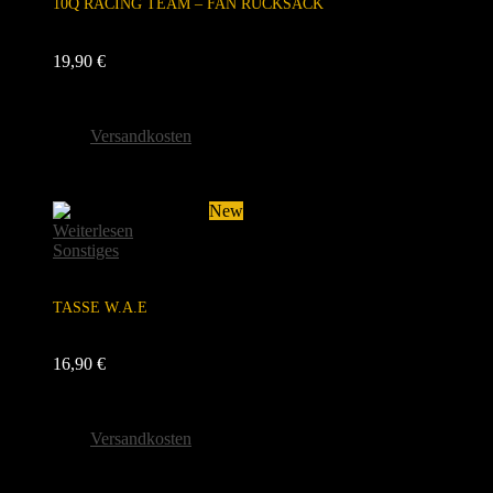
10Q RACING TEAM – FAN RUCKSACK
19,90
€
inkl. 19 % MwSt.
zzgl.
Versandkosten
Lieferzeit:
5-7 Werktage
Sold
New
Weiterlesen
Sonstiges
TASSE W.A.E
16,90
€
inkl. 19 % MwSt.
zzgl.
Versandkosten
Lieferzeit:
5-7 Werktage