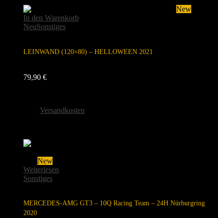
New
In den Warenkorb
Neu
Sonstiges
LEINWAND (120×80) – HELLOWEEN 2021
79,90
€
inkl. 19 % MwSt.
zzgl.
Versandkosten
Lieferzeit:
2 Wochen
Sold
New
Weiterlesen
Sonstiges
MERCEDES-AMG GT3 – 10Q Racing Team – 24H Nürburgring
2020