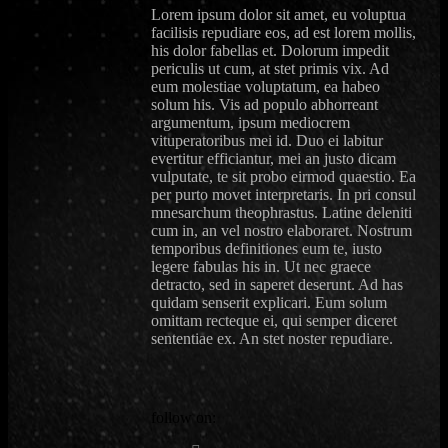
Lorem ipsum dolor sit amet, eu voluptua
facilisis repudiare eos, ad est lorem mollis,
his dolor fabellas et. Dolorum impedit
periculis ut cum, at stet primis vix. Ad
eum molestiae voluptatum, ea habeo
solum his. Vis ad populo abhorreant
argumentum, ipsum mediocrem
vituperatoribus mei id. Duo ei labitur
evertitur efficiantur, mei an justo dicam
vulputate, te sit probo eirmod quaestio. Ea
per purto movet interpretaris. In pri consul
mnesarchum theophrastus. Latine deleniti
cum in, an vel nostro elaboraret. Nostrum
temporibus definitiones eum te, iusto
legere fabulas his in. Ut nec graece
detracto, sed in saperet deserunt. Ad has
quidam senserit explicari. Eum solum
omittam recteque ei, qui semper diceret
sententiae ex. An stet noster repudiare.
follow on: