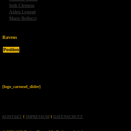
3
Seth Clemens
Defensive end
2
Aiden Leggatt
Cornerback
1
Mario Bellucci
Center
Gesamt
Ravens
Position
[logo_carousel_slider]
KONTAKT
I
IMPRESSUM
I
DATENSCHUTZ