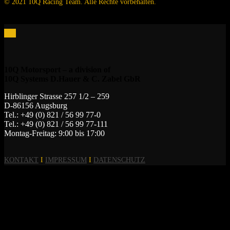
© 2021 10Q Racing Team. Alle Rechte vorbehalten.
10Q Motorsport – a division of
10Q Systems D.Hauer & C. Zabel GbR
Hirblinger Strasse 257 1/2 – 259
D-86156 Augsburg
Tel.: +49 (0) 821 / 56 99 77-0
Tel.: +49 (0) 821 / 56 99 77-111
Montag-Freitag: 9:00 bis 17:00
KONTAKT
I
IMPRESSUM
I
DATENSCHUTZ
Alle Preise inkl. der gesetzlichen MwSt.