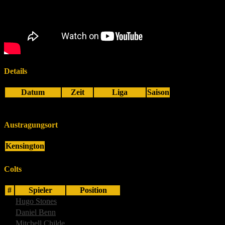
Details
Datum
Zeit
Liga
Saison
18. Februar 2021
1:00 p.m.
Primary League
2020
Austragungsort
Kensington
Colts
#
Spieler
Position
10
Hugo Stones
-
5
Daniel Benn
Center
4
Mitchell Childe
Defensive tackle