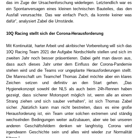
das im Zuge der Ursachenforschung widerlegen. Letztendlich war es
ein Spontanversagen eines kleinen technischen Bauteiles, das den
Ausfall verursachte. Das war einfach Pech, da konnte keiner was
dafür“, analysiert Zabel die Umstände.
10Q Racing stellt sich der Corona-Herausforderung
Mit Kontinuität, harter Arbeit und akribischer Vorbereitung will sich das
10Q Racing Team 2021 der Aufgabe Nordschleife stellen und sich im
zweiten Jahr noch besser präsentieren. Dabei geht man davon aus,
dass auch dieses Jahr unter dem Einfluss der Corona-Pandemie
stehen wird und die Teams vor ungeplante Herausforderungen stellt.
Die Mannschaft um Teamchef Thomas Zabel möchte aber ein klares
Zeichen setzen und definitiv an den Start gehen. „Das
Hygienekonzept sowohl der NLS als auch beim 24h-Rennen haben
gezeigt, dass sicherer Motorsport möglich ist, wenn alle an einem
Strang ziehen und sich sauber verhalten“, ist sich Thomas Zabel
sicher. „Natürlich kann man nicht bestreiten, dass es eine große
Herausforderung ist, ein Team unter solchen extremen und ständig
wechselnden Bedingungen weiter aufzubauen, aber wie bei unseren
anderen Geschäftsfeldern denken wir langfristig. Corona wird
irgendwann Geschichte sein und alles wird wieder zur Normalität